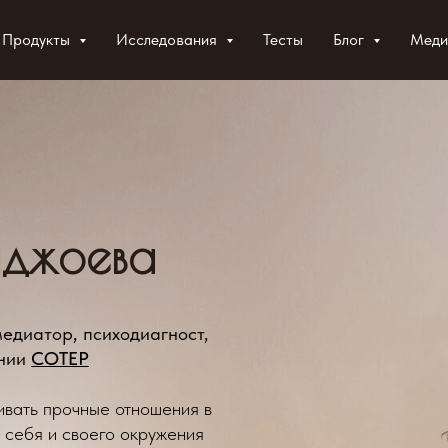
Продукты
Контакты
Исследования
Инструменты
Медиацентр
Тесты
Блог
Статьи
Меди
джоева
едиатор, психодиагност,
ании
СОТЕР
вать прочные отношения в
 себя и своего окружения